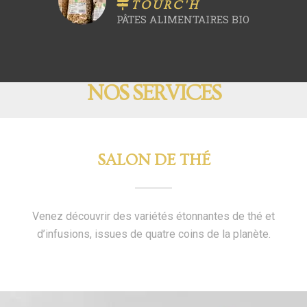
TOURC'H
PÂTES ALIMENTAIRES BIO
NOS SERVICES
SALON DE THÉ
Venez découvrir des variétés étonnantes de thé et
d’infusions, issues de quatre coins de la planète.